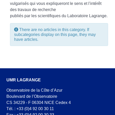
vulgarisés qui vous expliqueront le sens et l'intérêt
des travaux de recherche
publiés par les scientifiques du Laboratoire Lagrange.
Info
There are no articles in this category. If
subcategories display on this page, they may
have articles.
UMR LAGRANGE
Observatoire de la Côte d’Azur
Boulevard de l’Observatoire
CS 34229 - F 06304 NICE Cedex 4
Tél. : +33 (0)4 92 00 30 11
Fax : +33 (0)4 92 00 30 33