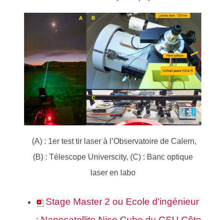
(A) : 1er test tir laser à l’Observatoire de Calern,
(B) : Télescope Universcity, (C) : Banc optique
laser en labo
Stage Master 2 ou Ecole d'ingénieur
: Nanosatellite Nice Cube du CSU Côte