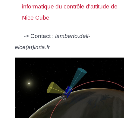
informatique du contrôle d'attitude de
Nice Cube
-> Contact :
lamberto.dell-
elce(at)inria.fr