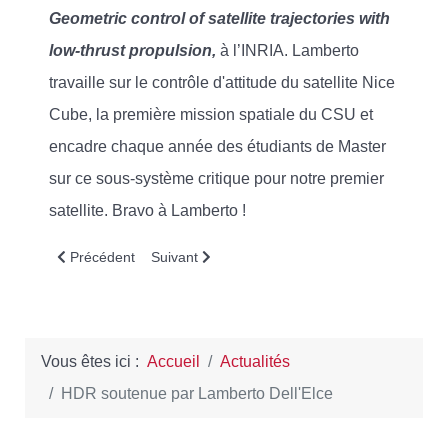
Geometric control of satellite trajectories with
low-thrust propulsion,
à l’INRIA. Lamberto
travaille sur le contrôle d'attitude du satellite Nice
Cube, la première mission spatiale du CSU et
encadre chaque année des étudiants de Master
sur ce sous-système critique pour notre premier
satellite. Bravo à Lamberto !
Article précédent : Revue de faisabilité de la mission NiceCub
Article suivant : Les Cubesats changent de d
Précédent
Suivant
Vous êtes ici :
Accueil
Actualités
HDR soutenue par Lamberto Dell'Elce