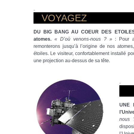
.
VOYAGEZ
DU BIG BANG AU COEUR DES ETOILES
atomes.
« D’où venons-nous ? »
: Pour a
remonterons jusqu’à l’origine de nos atome
étoiles. Le visiteur, confortablement installé po
une projection au-dessus de sa tête.
.
UNE 
l’Uni
nous 
dispos
l’Univ