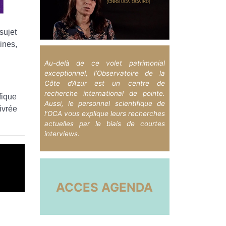
sujet
ines,
Au-delà de ce volet patrimonial
exceptionnel, l’Observatoire de la
Côte d’Azur est un centre de
recherche international de pointe.
fique
Aussi, le personnel scientifique de
ivrée
l’OCA vous explique leurs recherches
actuelles par le biais de courtes
interviews.
ACCES AGENDA