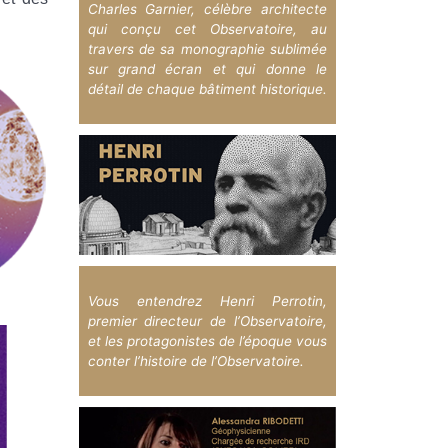
Charles Garnier, célèbre architecte
qui conçu cet Observatoire, au
travers de sa monographie sublimée
sur grand écran et qui donne le
détail de chaque bâtiment historique.
Vous entendrez Henri Perrotin,
premier directeur de l’Observatoire,
et les protagonistes de l’époque vous
conter l’histoire de l’Observatoire.