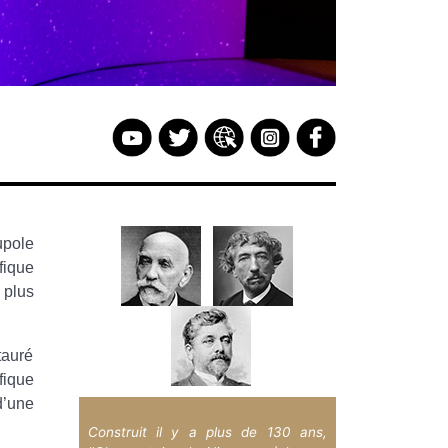
upole
fique
 plus
tauré
fique
d’une
Construit il y a plus de 130 ans,