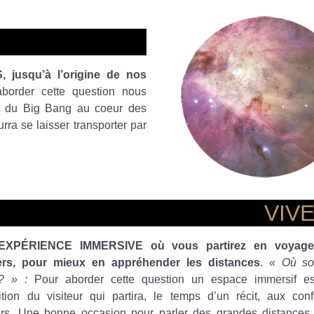
,
jusqu’à l’origine de nos
border cette question nous
s, du Big Bang au coeur des
urra se laisser transporter par
VIV
EXPÉRIENCE IMMERSIVE
où vous partirez en voyag
vers, pour mieux en appréhender les distances
.
« Où s
? » :
Pour aborder cette question un espace immersif es
ition du visiteur qui partira, le temps d’un récit, aux con
ers. Une bonne occasion pour parler des grandes distances