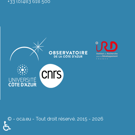
+33 (0)483 618 500
© - oca.eu - Tout droit réservé. 2015 - 2026
♿