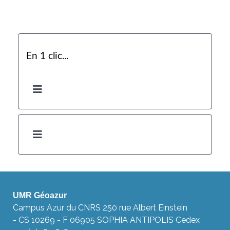
En 1 clic...
UMR Géoazur
Campus Azur du CNRS 250 rue Albert Einstein
- CS 10269 - F 06905 SOPHIA ANTIPOLIS Cedex