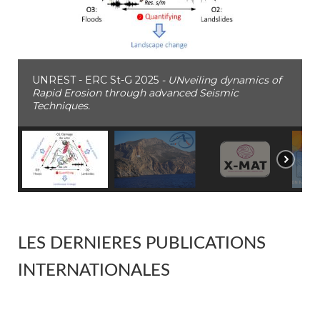
UNREST - ERC St-G 2025
- UNveiling dynamics of
Rapid Erosion through advanced Seismic
Techniques.
LES DERNIERES PUBLICATIONS
INTERNATIONALES