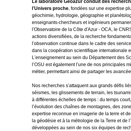
Le laboratoire Géoazur conduit des recherch
l’Univers proche
, fondées sur une expertise pl
géochimie, hydrologie, géographie et planétolog
enseignants-chercheurs et ingénieurs permanents 
l'Observatoire de la Côte d'Azur - OCA
, le
CNR
actions diversifiées, de la recherche fondament
l'observation continue dans le cadre des service
dans la coopération scientifique internationale 
L'enseignement au sein du Département des Scie
l’OSU est également l'une de nos principales mi
métier, permettant ainsi de partager les avancé
Nos recherches s'attaquent aux grands défis liés
séismes, les glissements de terrain, les tsuna
à différentes échelles de temps : du temps court,
l’évolution des chaînes de montagnes, des zon
expertise reconnue en imagerie de la terre et de
la géodésie et à la métrologie de la Terre et de
développées au sein de nos six équipes de rec