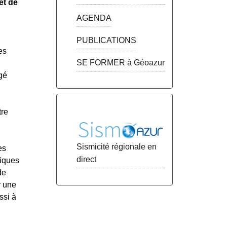
et de
,
AGENDA
PUBLICATIONS
es
SE FORMER à Géoazur
gé
tre
Sismicité régionale en
es
direct
niques
de
r une
ssi à