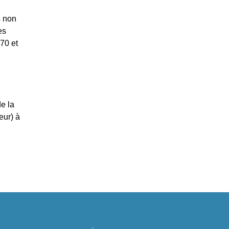
s non
es
 70 et
e la
eur) à