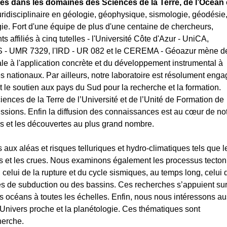
es dans les domaines des Sciences de la Terre, de l’Océan 
uridisciplinaire en géologie, géophysique, sismologie, géodésie
ie. Fort d'une équipe de plus d'une centaine de chercheurs,
affiliés à cinq tutelles -
l'Université Côte d'Azur - UniCA
,
S
- UMR 7329, l'
IRD
- UR 082 et le
CEREMA
- Géoazur mène d
ale à l'application concrète et du développement instrumental à
s nationaux. Par ailleurs, notre laboratoire est résolument enga
et le soutien aux pays du Sud pour la recherche et la formation.
nces de la Terre de l’Université et de l’Unité de Formation de
ssions. Enfin la diffusion des connaissances est au cœur de no
es et les découvertes au plus grand nombre.
 aux aléas et risques telluriques et hydro-climatiques tels que l
mis et les crues. Nous examinons également les processus tecto
 celui de la rupture et du cycle sismiques, au temps long, celui 
es de subduction ou des bassins. Ces recherches s’appuient su
s océans à toutes les échelles. Enfin, nous nous intéressons au
 l'Univers proche et la planétologie. Ces thématiques sont
herche.