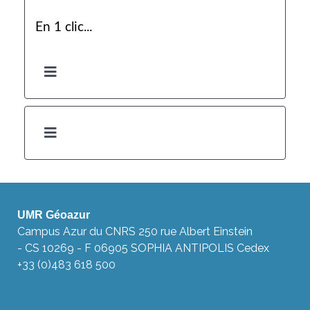
En 1 clic...
UMR Géoazur
Campus Azur du CNRS 250 rue Albert Einstein
- CS 10269 - F 06905 SOPHIA ANTIPOLIS Cedex
+33 (0)483 618 500