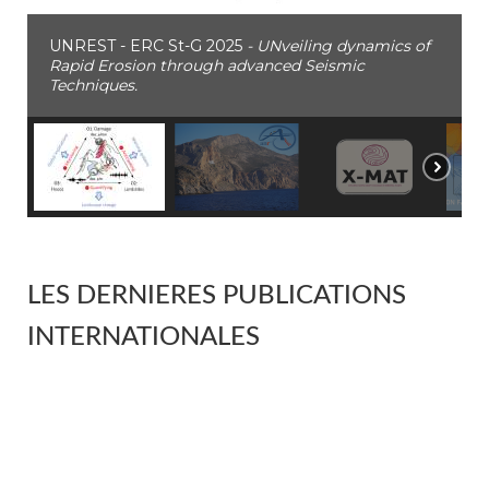
UNREST - ERC St-G 2025
- UNveiling dynamics of
Rapid Erosion through advanced Seismic
Techniques.
LES DERNIERES PUBLICATIONS
INTERNATIONALES