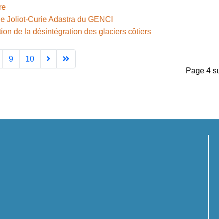
re
e Joliot-Curie Adastra du GENCI
on de la désintégration des glaciers côtiers
9
10
Page 4 s