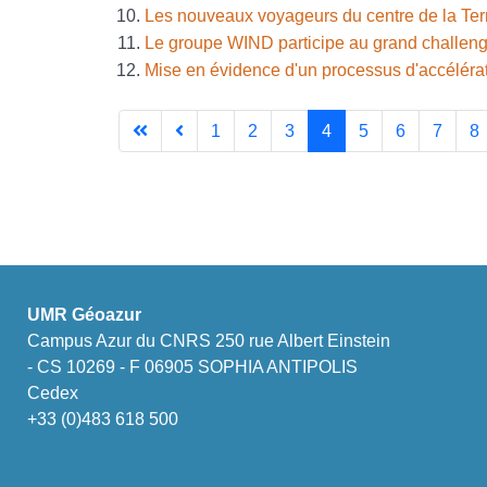
Les nouveaux voyageurs du centre de la Ter
Le groupe WIND participe au grand challeng
Mise en évidence d'un processus d'accélérati
1
2
3
4
5
6
7
8
UMR Géoazur
Campus Azur du CNRS 250 rue Albert Einstein
- CS 10269 - F 06905 SOPHIA ANTIPOLIS
Cedex
+33 (0)483 618 500