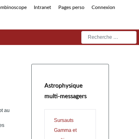
ombinoscope
Intranet
Pages perso
Connexion
Rechercher
Astrophysique
multi-messagers
ot au
Sursauts
es
Gamma et
.