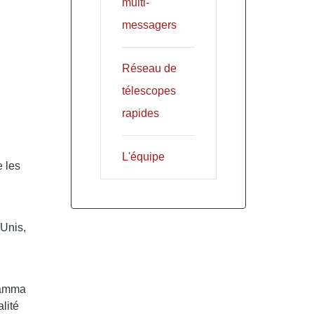
multi-
messagers
Réseau de
télescopes
rapides
L'équipe
 les
-Unis,
gamma
alité