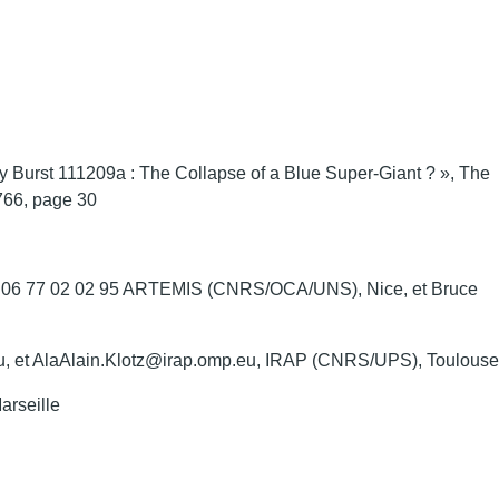
ay Burst 111209a : The Collapse of a Blue Super-Giant ? », The
766, page 30
 06 77 02 02 95 ARTEMIS (CNRS/OCA/UNS), Nice, et Bruce
u, et AlaAlain.Klotz@irap.omp.eu, IRAP (CNRS/UPS), Toulouse
rseille