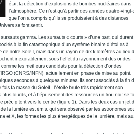
était la détection d’explosions de bombes nucléaires dans
l’atmosphère. Ce n’est qu’à partir des années quatre-vingt-
que l’on a compris qu’ils se produisaient à des distances
nivers se font sentir.
sursauts gamma. Les sursauts « courts » d’une part, qui durent
ciés à la fin catastrophique d’un système binaire d’étoiles à
 de notre Soleil, mais dans un rayon de dix kilomètres au lieu 
rochent inexorablement sous l’effet du rayonnement des ondes
s comme les meilleurs candidats pour la détection d’ondes
en VIRGO (CNRS/INFN), actuellement en phase de mise au point.
elques secondes à quelques minutes. Ils sont associés à la fin d
 fois la masse du Soleil ; l’étoile brule très rapidement son
plus lourds, et à l’épuisement des ressources un trou noir se f
 précipitent vers le centre (figure 1). Dans les deux cas un jet 
e de la lumière est émis, qui sera observé par les astronomes so
 et X, les formes les plus énergétiques de la lumière, mais au