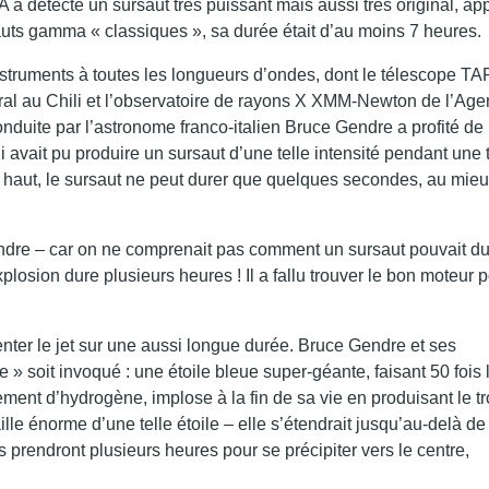
 a détecté un sursaut très puissant mais aussi très original, ap
uts gamma « classiques », sa durée était d’au moins 7 heures.
nstruments à toutes les longueurs d’ondes, dont le télescope T
al au Chili et l’observatoire de rayons X XMM-Newton de l’Ag
nduite par l’astronome franco-italien Bruce Gendre a profité de
avait pu produire un sursaut d’une telle intensité pendant une t
s haut, le sursaut ne peut durer que quelques secondes, au mie
endre – car on ne comprenait pas comment un sursaut pouvait du
osion dure plusieurs heures ! Il a fallu trouver le bon moteur 
enter le jet sur une aussi longue durée. Bruce Gendre et ses
 » soit invoqué : une étoile bleue super-géante, faisant 50 fois 
ent d’hydrogène, implose à la fin de sa vie en produisant le t
lle énorme d’une telle étoile – elle s’étendrait jusqu’au-delà de
es prendront plusieurs heures pour se précipiter vers le centre,