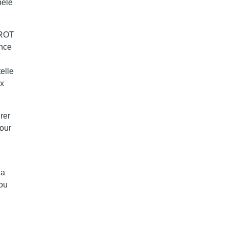
pelé
AROT
ence
elle
ux
rer
pour
la
rou