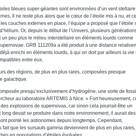
iles bleues super-géantes sont environnées d’un vent stellaire 
nes. Il ne reste plus alors que le cœur de l’étoile mis à nu, et c
les couches externes en place, l’équipe a proposé que l’étoile s
hélium. Or, depuis le début de l’Univers, plusieurs génération
t un peu plus le milieu interstellaire en éléments lourds comme
 supernovae. GRB 111209a a été produit à une distance relative
jà enrichi en éléments lourds, à qui on doit par ailleurs la vie 
ompatibles entre eux.
ours des régions, de plus en plus rares, composées presque
e galactique.
omposée presqu’exclusivement d’hydrogène, une sorte de fossi
hercheur au laboratoire ARTEMIS à Nice. « Fort heureusement, c
 des explosions de supernovas, car sinon cela pourrait être un
 long devait se produire dans notre environnement, il aurait des
qu’ont pointé les astronomes depuis longtemps. Cependant,
s fait que les sursauts gamma deviennent de plus en plus rares,
ches en populations d’étoiles évoluées.