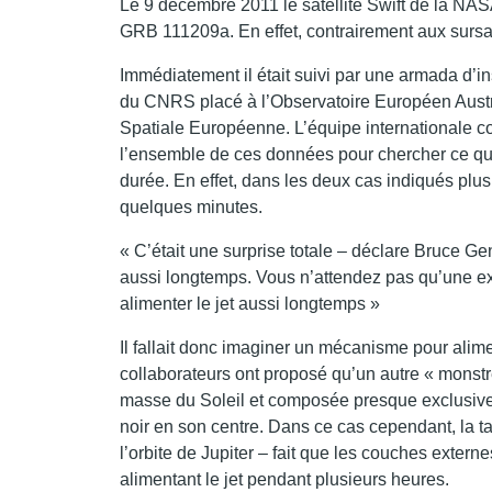
Le 9 décembre 2011 le satellite Swift de la NASA
GRB 111209a. En effet, contrairement aux sursa
Immédiatement il était suivi par une armada d’i
du CNRS placé à l’Observatoire Européen Austr
Spatiale Européenne. L’équipe internationale co
l’ensemble de ces données pour chercher ce qui 
durée. En effet, dans les deux cas indiqués plu
quelques minutes.
« C’était une surprise totale – déclare Bruce G
aussi longtemps. Vous n’attendez pas qu’une expl
alimenter le jet aussi longtemps »
Il fallait donc imaginer un mécanisme pour alim
collaborateurs ont proposé qu’un autre « monstre
masse du Soleil et composée presque exclusivem
noir en son centre. Dans ce cas cependant, la tai
l’orbite de Jupiter – fait que les couches extern
alimentant le jet pendant plusieurs heures.