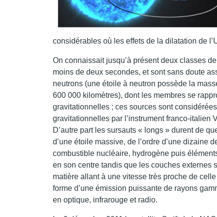
considérables où les effets de la dilatation de l’U
On connaissait jusqu’à présent deux classes de 
moins de deux secondes, et sont sans doute asso
neutrons (une étoile à neutron possède la masse
600 000 kilomètres), dont les membres se rapp
gravitationnelles ; ces sources sont considérée
gravitationnelles par l’instrument franco-itali
D’autre part les sursauts « longs » durent de qu
d’une étoile massive, de l’ordre d’une dizaine de
combustible nucléaire, hydrogène puis éléments 
en son centre tandis que les couches externes se
matière allant à une vitesse très proche de cell
forme d’une émission puissante de rayons gamma
en optique, infrarouge et radio.