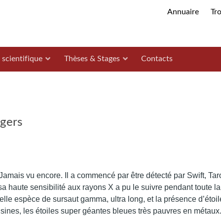
Annuaire
Tr
 scientifique
Thèses & Stages
Contacts
gers
 Jamais vu encore. Il a commencé par être détecté par Swift, Tar
 sa haute sensibilité aux rayons X a pu le suivre pendant toute la
elle espèce de sursaut gamma, ultra long, et la présence d’étoil
isines, les étoiles super géantes bleues très pauvres en métaux