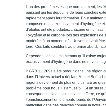
L’un des problèmes est que normalement, les éto
puissant qui les dépouille de leurs couches exter
rapidement après leur formation. Pour maintenir 
composée quasi-exclusivement d’hydrogène et d’
d’étoiles ont été produites, chacune enrichissan
l’oxygène et le carbone lors des explosions de
modérée, à un moment où l’Univers devrait être dé
terre. Ces faits semblent, au premier abord, inc
Cependant, on sait maintenant qu’il existe touj
exclusivement d’hydrogène dans notre voisinag
« GRB 111209a a été produit dans une région c
dans l’Univers actuel » déclare Michel Boër, c
régions deviennent de plus en plus rare au grés
problème pour nous » s’amuse t-il. Si un sursaut
conséquences fatales sur la vie sur Terre, ce 
l’enrichissement en éléments lourds de l’Univer
particulier dans des galaxies comme la notre, ri