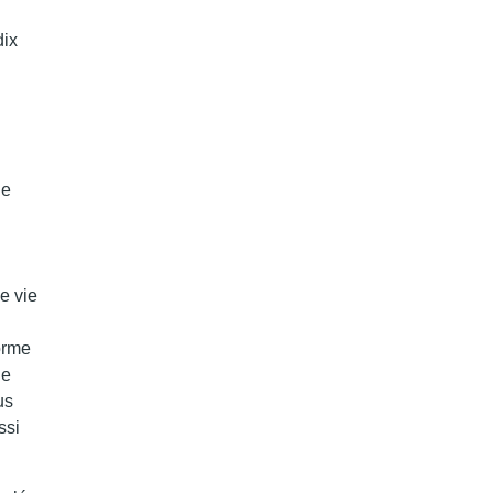
dix
de
e vie
orme
de
us
ssi