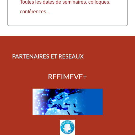
Toutes les dates de séminaires, colloques,
conférences...
PARTENAIRES ET RESEAUX
REFIMEVE+