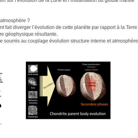
n sur l’évolution de la Lune et l’initialisation du global mantle
t atmosphère ?
 fait diverger l’évolution de cette planète par rapport à la Terre
re géophysique résultante.
e soumis au couplage évolution structure interne et atmosphère