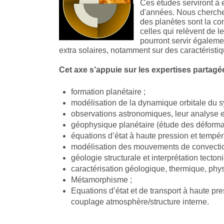
Ces études serviront à 
d'années. Nous chercher
des planètes sont la co
celles qui relèvent de l
pourront servir égaleme
extra solaires, notamment sur des caractéristiq
Cet axe s’appuie sur les expertises partag
formation planétaire ;
modélisation de la dynamique orbitale du sy
observations astronomiques, leur analyse et
géophysique planétaire (étude des déformati
équations d’état à haute pression et tempér
modélisation des mouvements de convection
géologie structurale et interprétation tecton
caractérisation géologique, thermique, phy
Métamorphisme ;
Equations d’état et de transport à haute pre
couplage atmosphère/structure interne.