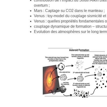
contribution de l’impact du South Aikin Bassi
overturn ;
Mars : Captage su CO2 dans le manteau ;
Venus : toy-model du couplage sismicité e
Venus : quelles propriétés fondamentales ont
couplage dynamique de formation – structu
Evolution des atmosphères sur le long term