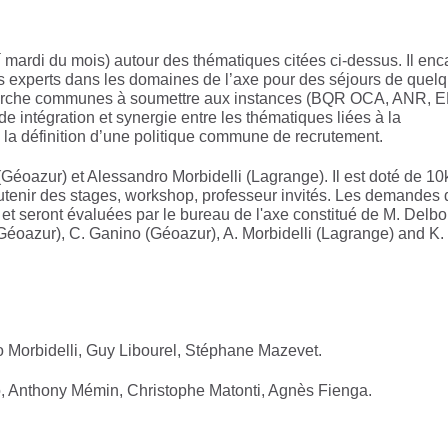
r
mardi du mois) autour des thématiques citées ci-dessus. Il enc
des experts dans les domaines de l’axe pour des séjours de quel
echerche communes à soumettre aux instances (BQR OCA, ANR, 
de intégration et synergie entre les thématiques liées à la
s la définition d’une politique commune de recrutement.
Géoazur) et Alessandro Morbidelli (Lagrange). Il est doté de 10
outenir des stages, workshop, professeur invités. Les demandes 
t seront évaluées par le bureau de l'axe constitué de M. Delbo
Géoazur), C. Ganino (Géoazur), A. Morbidelli (Lagrange) and K.
Morbidelli, Guy Libourel, Stéphane Mazevet.
, Anthony Mémin, Christophe Matonti, Agnès Fienga.