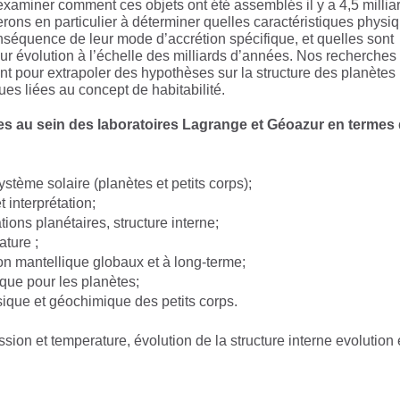
examiner comment ces objets ont été assemblés il y a 4,5 millia
ons en particulier à déterminer quelles caractéristiques physi
nséquence de leur mode d’accrétion spécifique, et quelles sont
eur évolution à l’échelle des milliards d’années. Nos recherches
nt pour extrapoler des hypothèses sur la structure des planètes
ues liées au concept de habitabilité.
ées au sein des laboratoires Lagrange et Géoazur en termes 
stème solaire (planètes et petits corps);
 interprétation;
ons planétaires, structure interne;
ature ;
 mantellique globaux et à long-terme;
ique pour les planètes;
sique et géochimique des petits corps.
ssion et temperature, évolution de la structure interne evolution 