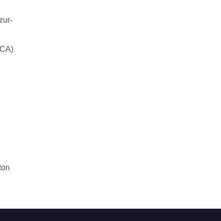
zur-
OCA)
ton