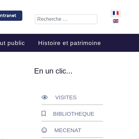
Sélectionnez 
Intranet
Rechercher
ut public
Histoire et patrimoine
En un clic...
VISITES
BIBLIOTHEQUE
MECENAT