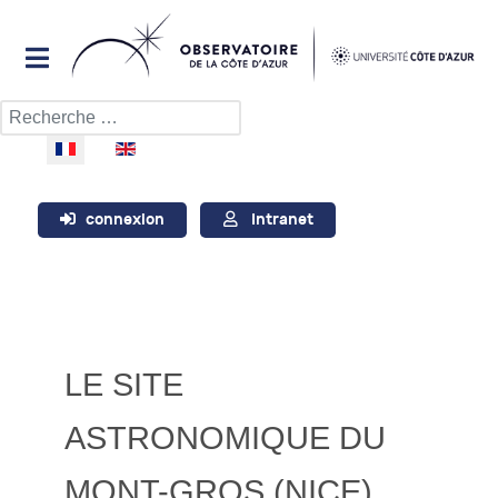
Rechercher
Sélectionnez votre langue
connexion
Intranet
LE SITE
ASTRONOMIQUE DU
MONT-GROS (NICE)