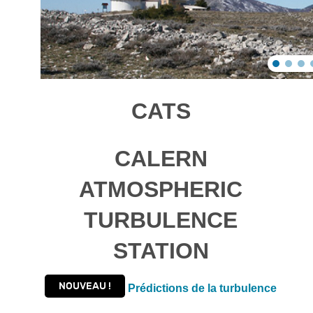
CATS
C
ALERN
A
TMOSPHERIC
T
URBULENCE
S
TATION
NOUVEAU !
Prédictions de la turbulence