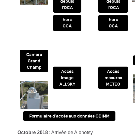
depuis
depuis
l'OCA
l’OCA
hors
hors
OCA
OCA
Camera
Grand
Champ
Accès
Accès
image
mesures
ALLSKY
METEO
Formulaire d’accès aux données GDIMM
Octobre 2018
: Arrivée de Alohotsy