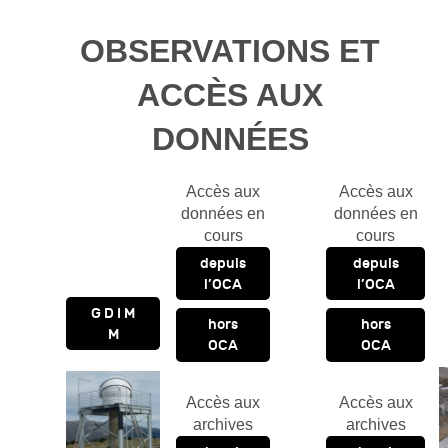
OBSERVATIONS ET
ACCÈS AUX
DONNÉES
Accès aux
Accès aux
données en
données en
cours
cours
depuis
depuis
l’OCA
l’OCA
G D I M
hors
hors
M
OCA
OCA
Accès aux
Accès aux
archives
archives