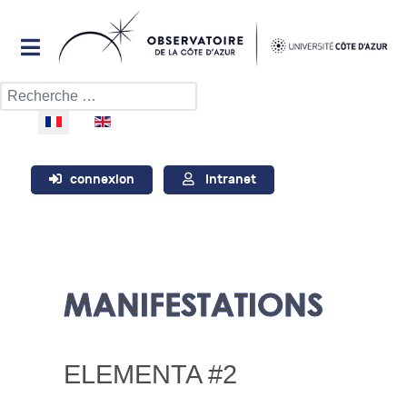
Rechercher
Sélectionnez votre langue
connexion
Intranet
MANIFESTATIONS
ELEMENTA #2