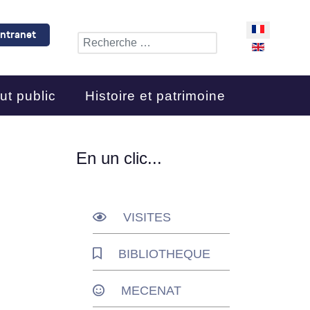
Sélectionnez 
Intranet
Rechercher
ut public
Histoire et patrimoine
En un clic...
VISITES
BIBLIOTHEQUE
MECENAT