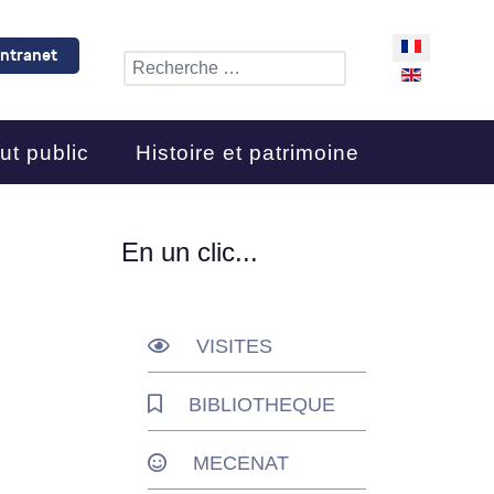
Sélectionnez 
Intranet
Rechercher
ut public
Histoire et patrimoine
En un clic...
VISITES
BIBLIOTHEQUE
MECENAT