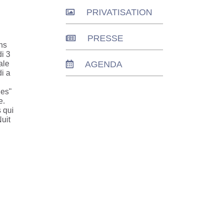
PRIVATISATION
PRESSE
ns
i 3
ale
AGENDA
di a
nes"
e.
 qui
Nuit