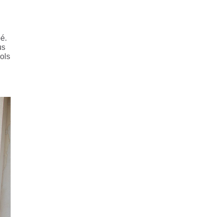
é.
us
ols