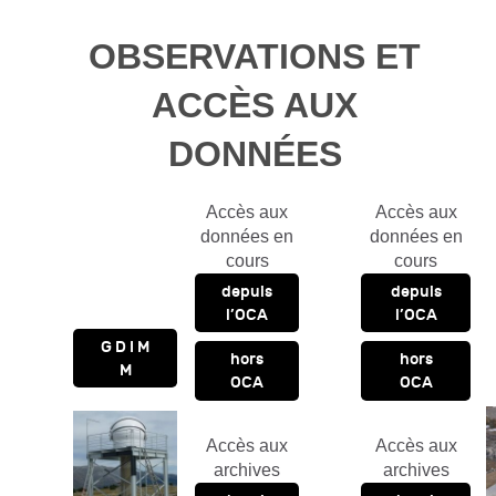
OBSERVATIONS ET
ACCÈS AUX
DONNÉES
Accès aux
Accès aux
données en
données en
cours
cours
depuis
depuis
l’OCA
l’OCA
G D I M
hors
hors
M
OCA
OCA
Accès aux
Accès aux
archives
archives