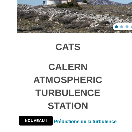
CATS
C
ALERN
A
TMOSPHERIC
T
URBULENCE
S
TATION
NOUVEAU !
Prédictions de la turbulence