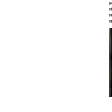
a
e
e
é