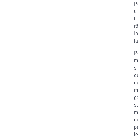
P
u
l
r
I
l
P
m
s
q
d
m
g
s
m
d
p
l