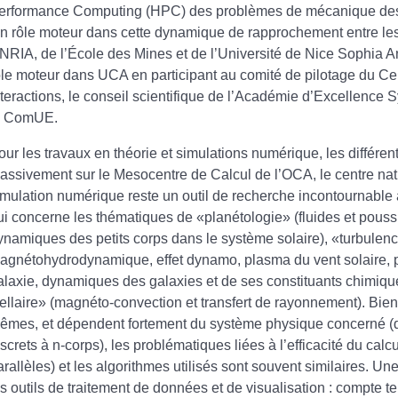
erformance Computing (HPC) des problèmes de mécanique des f
 n rôle moteur dans cette dynamique de rapprochement entre les
’INRIA, de l’École des Mines et de l’Université de Nice Sophia A
ôle moteur dans UCA en participant au comité de pilotage du Cent
nteractions, le conseil scientifique de l’Académie d’Excellenc
a ComUE.
our les travaux en théorie et simulations numérique, les différe
assivement sur le Mesocentre de Calcul de l’OCA, le centre n
imulation numérique reste un outil de recherche incontournable au
ui concerne les thématiques de «planétologie» (fluides et pouss
ynamiques des petits corps dans le système solaire), «turbulence
agnétohydrodynamique, effet dynamo, plasma du vent solaire, pa
alaxie, dynamiques des galaxies et de ses constituants chimique
tellaire» (magnéto-convection et transfert de rayonnement). Bien 
êmes, et dépendent fortement du système physique concerné (de
iscrets à n-corps), les problématiques liées à l’efficacité du cal
arallèles) et les algorithmes utilisés sont souvent similaires. U
es outils de traitement de données et de visualisation : compte 