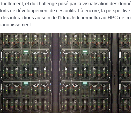
ctuellement, et du challenge posé par la visualisation des donn
fforts de développement de ces outils. Là encore, la perspective
t des interactions au sein de l’Idex-Jedi permettra au HPC de tr
panouissement.