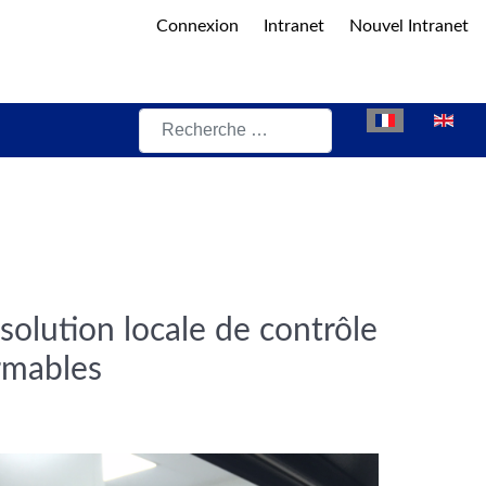
Connexion
Intranet
Nouvel Intranet
Rechercher
Sélectionnez vot
lution locale de contrôle
ormables