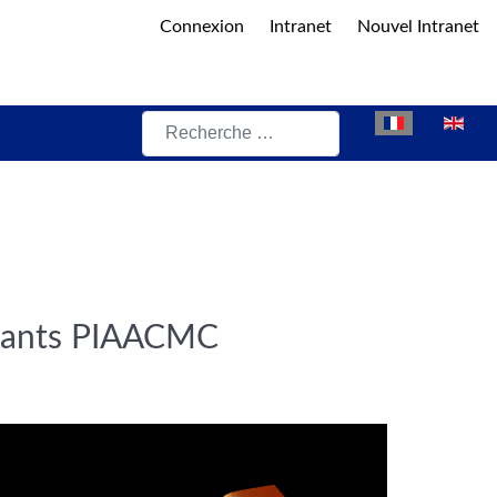
Connexion
Intranet
Nouvel Intranet
Rechercher
Sélectionnez vot
osants PIAACMC