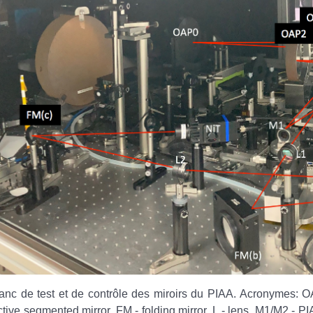
anc de test et de contrôle des miroirs du PIAA. Acronymes: OAP 
ctive segmented mirror, FM - folding mirror, L - lens, M1/M2 - PI