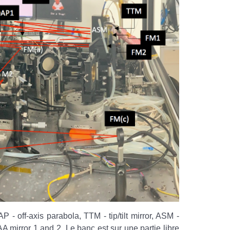
- off-axis parabola, TTM - tip/tilt mirror, ASM -
AA mirror 1 and 2. Le banc est sur une partie libre