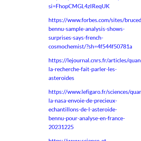
si=FhopCMGL4zIReqUK
https://www.forbes.com/sites/bruce
bennu-sample-analysis-shows-
surprises-says-french-
cosmochemist/?sh=4f544f50781a
https://lejournal.cnrs.fr/articles/quan
la-recherche-fait-parler-les-
asteroides
https://www.lefigaro.fr/sciences/qua
la-nasa-envoie-de-precieux-
echantillons-de-l-asteroide-
bennu-pour-analyse-en-france-
20231225
https://www.science-et-