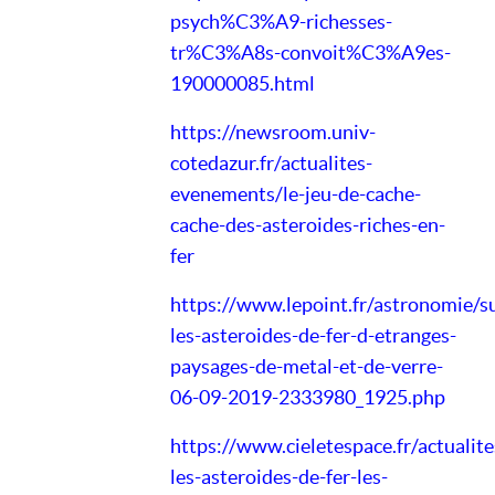
psych%C3%A9-richesses-
tr%C3%A8s-convoit%C3%A9es-
190000085.html
https://newsroom.univ-
cotedazur.fr/actualites-
evenements/le-jeu-de-cache-
cache-des-asteroides-riches-en-
fer
https://www.lepoint.fr/astronomie/s
les-asteroides-de-fer-d-etranges-
paysages-de-metal-et-de-verre-
06-09-2019-2333980_1925.php
https://www.cieletespace.fr/actualite
les-asteroides-de-fer-les-