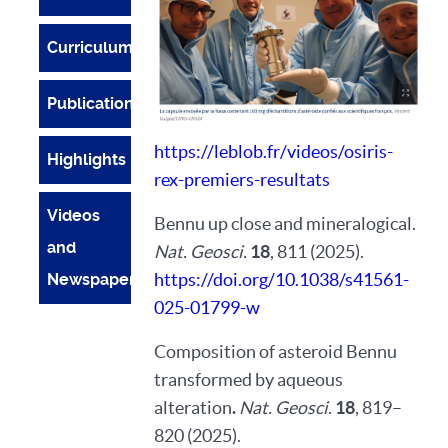
Curriculum
Publications
https://leblob.fr/videos/osiris-
Highlights
rex-premiers-resultats
Videos
Bennu up close and mineralogical.
and
Nat. Geosci.
18
, 811 (2025).
https://doi.org/10.1038/s41561-
Newspapers
025-01799-w
Composition of asteroid Bennu
transformed by aqueous
alteration
.
Nat. Geosci.
18
, 819–
820 (2025).