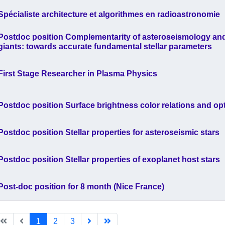
Spécialiste architecture et algorithmes en radioastronomie
Postdoc position Complementarity of asteroseismology and 
giants: towards accurate fundamental stellar parameters
First Stage Researcher in Plasma Physics
Postdoc position Surface brightness color relations and opt
Postdoc position Stellar properties for asteroseismic stars
Postdoc position Stellar properties of exoplanet host stars
Post-doc position for 8 month (Nice France)
1
2
3