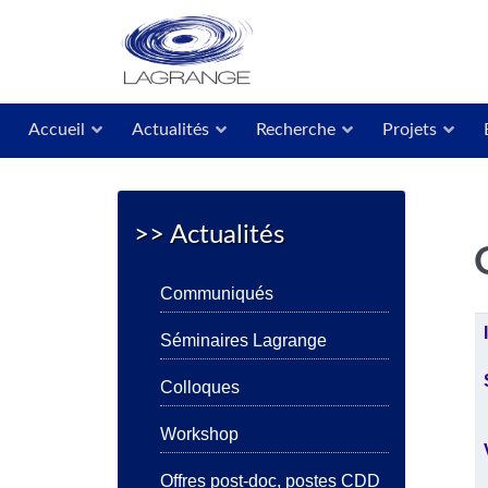
Accueil
Actualités
Recherche
Projets
>> Actualités
Communiqués
A
Séminaires Lagrange
Colloques
Workshop
Offres post-doc, postes CDD