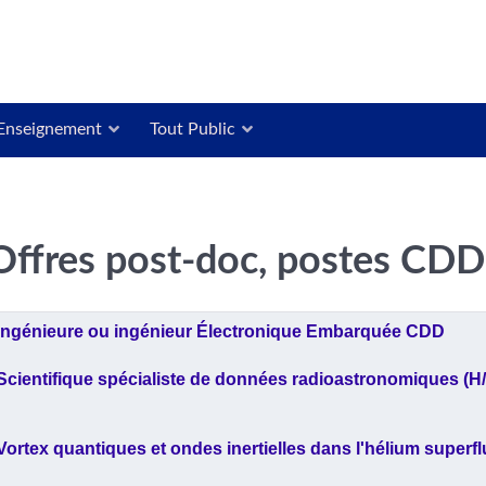
Enseignement
Tout Public
Offres post-doc, postes CDD
rticles
Titre
Date de publication
Ingénieure ou ingénieur Électronique Embarquée CDD
Scientifique spécialiste de données radioastronomiques (H/
Vortex quantiques et ondes inertielles dans l'hélium superfl