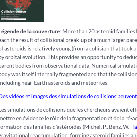
Légende de la couverture
: More than 20 asteroid families 
each the result of collisional break-up of a much larger pa
of asteroids is relatively young (from a collision that took 
by orbital evolution. This provides an opportunity to deduce
parent bodies from observational data. Numerical simulatio
body was itself internally fragmented and that the collisi
including near-Earth asteroids and meteorites.
Des vidéos et images des simulations de collisions peuvent 
Les simulations de collisions que les chercheurs avaient 
mettre en évidence le rôle de la fragmentation et de la ré-
formation des familles d'astéroïdes (Michel, P
.
, Benz, W.,
Ta
gravitational reaccumulation: forming asteroid families and