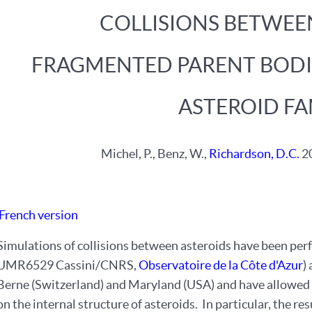
COLLISIONS BETWEE
FRAGMENTED PARENT BODIE
ASTEROID FA
Michel, P., Benz, W.,
Richardson, D.C.
20
French version
Simulations of collisions between asteroids have been per
UMR6529 Cassini/CNRS,
Observatoire de la Côte d'Azur
)
Berne (Switzerland) and Maryland (USA) and have allowed fo
on the internal structure of asteroids. In particular, the re