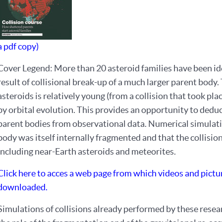
a pdf copy)
Cover Legend: More than 20 asteroid families have been iden
result of collisional break-up of a much larger parent body.
asteroids is relatively young (from a collision that took pl
by orbital evolution. This provides an opportunity to deduce
parent bodies from observational data. Numerical simulatio
body was itself internally fragmented and that the collisi
including near-Earth asteroids and meteorites.
Click here to acces a web page from which videos and pictur
downloaded.
Simulations of collisions already performed by these resea