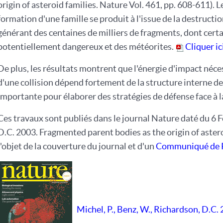
origin of asteroid families. Nature Vol. 461, pp. 608-611). 
formation d'une famille se produit à l'issue de la destructi
générant des centaines de milliers de fragments, dont cer
potentiellement dangereux et des météorites.
Cliquer ic
De plus, les résultats montrent que l'énergie d'impact néce
d'une collision dépend fortement de la structure interne de 
importante pour élaborer des stratégies de défense face à l
Ces travaux sont publiés dans le journal Nature daté du 6 F
D.C. 2003. Fragmented parent bodies as the origin of astero
l'objet de la couverture du journal et d'un
Communiqué de Pr
Michel, P., Benz, W., Richardson, D.C. 