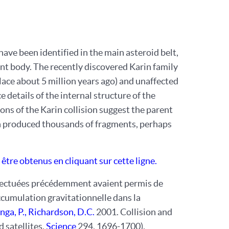
have been identified in the main asteroid belt,
rent body. The recently discovered Karin family
place about 5 million years ago) and unaffected
 details of the internal structure of the
ns of the Karin collision suggest the parent
on produced thousands of fragments, perhaps
être obtenus en cliquant sur cette ligne.
effectuées précédemment avaient permis de
accumulation gravitationnelle dans la
nga, P.,
Richardson, D.C.
2001. Collision and
 satellites.
Science
294, 1696-1700).