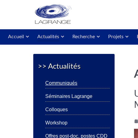
Accueil
Actualités
Recherche
Projets
>> Actualités
Communiqués
Séminaires Lagrange
Colloques
Workshop
Offres post-doc, postes CDD