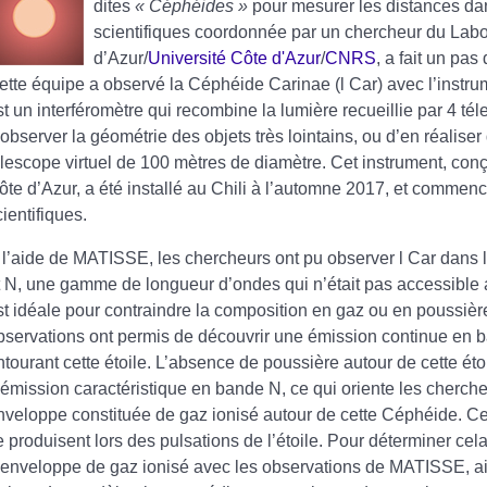
dites
« Céphéides »
pour mesurer les distances dan
scientifiques coordonnée par un chercheur du Labo
d’Azur/
Université Côte d'Azur
/
CNRS
, a fait un pa
ette équipe a observé la Céphéide Carinae (l Car) avec l’instr
st un interféromètre qui recombine la lumière recueillie par 4 téle
’observer la géométrie des objets très lointains, ou d’en réaliser
élescope virtuel de 100 mètres de diamètre. Cet instrument, conç
ôte d’Azur, a été installé au Chili à l’automne 2017, et commenc
cientifiques.
 l’aide de MATISSE, les chercheurs ont pu observer l Car dans
t N, une gamme de longueur d’ondes qui n’était pas accessible a
st idéale pour contraindre la composition en gaz ou en poussièr
bservations ont permis de découvrir une émission continue en
ntourant cette étoile. L’absence de poussière autour de cette ét
’émission caractéristique en bande N, ce qui oriente les cherche
nveloppe constituée de gaz ionisé autour de cette Céphéide. Ce g
e produisent lors des pulsations de l’étoile. Pour déterminer ce
’enveloppe de gaz ionisé avec les observations de MATISSE, ai