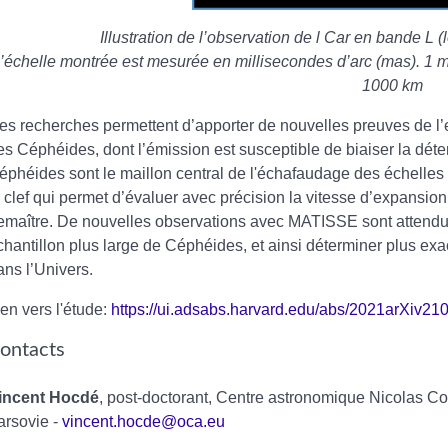
Illustration de l’observation de l Car en bande L 
’échelle montrée est mesurée en millisecondes d’arc (mas). 1 mas 
1000 km
es recherches permettent d’apporter de nouvelles preuves de l’
es Céphéides, dont l’émission est susceptible de biaiser la déte
éphéides sont le maillon central de l'échafaudage des échelles 
a clef qui permet d’évaluer avec précision la vitesse d’expansion
emaître. De nouvelles observations avec MATISSE sont attendue
chantillon plus large de Céphéides, et ainsi déterminer plus ex
ans l’Univers.
ien vers l'étude:
https://ui.adsabs.harvard.edu/abs/2021arXiv21
ontacts
incent Hocdé
, post-doctorant, Centre astronomique Nicolas C
arsovie -
vincent.hocde@oca.eu