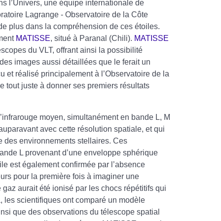
s l’Univers, une équipe internationale de
ratoire Lagrange - Observatoire de la Côte
s de plus dans la compréhension de ces étoiles.
ument
MATISSE
, situé à Paranal (Chili).
MATISSE
scopes du VLT, offrant ainsi la possibilité
 des images aussi détaillées que le ferait un
u et réalisé principalement à l’Observatoire de la
e tout juste à donner ses premiers résultats
 l’infrarouge moyen, simultanément en bande L, M
uparavant avec cette résolution spatiale, et qui
e des environnements stellaires. Ces
 bande L provenant d’une enveloppe sphérique
oile est également confirmée par l’absence
urs pour la première fois à imaginer une
az aurait été ionisé par les chocs répétitifs qui
la, les scientifiques ont comparé un modèle
nsi que des observations du télescope spatial