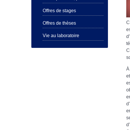
Offres de stages
C
Offres de thèses
e
Vie au laboratoire
d
t
C
s
À
e
e
o
e
d
e
s
d