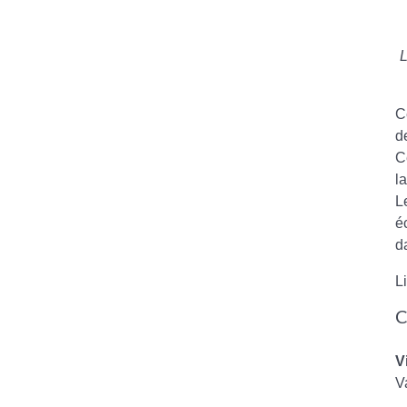
L
C
d
C
l
L
é
d
L
C
V
V