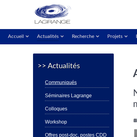
Accueil
Actualités
Recherche
Projets
>> Actualités
Communiqués
N
Séminaires Lagrange
Colloques
Workshop
Offres post-doc, postes CDD