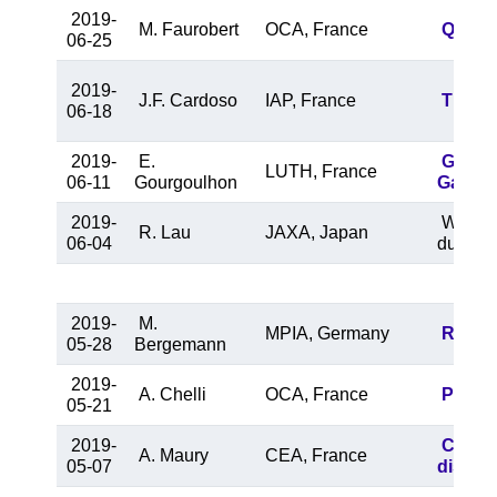
2019-
M. Faurobert
OCA, France
Quiet 
06-25
2019-
J.F. Cardoso
IAP, France
The in
06-18
2019-
E.
Gravit
LUTH, France
06-11
Gourgoulhon
Galacti
2019-
WR Dus
R. Lau
JAXA, Japan
06-04
dust in
2019-
M.
MPIA, Germany
Readin
05-28
Bergemann
2019-
A. Chelli
OCA, France
Pseudo
05-21
2019-
Charac
A. Maury
CEA, France
05-07
disks: