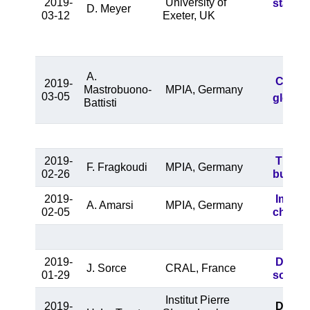
2019-
University of
stars
D. Meyer
03-12
Exeter, UK
A.
Close 
2019-
Mastrobuono-
MPIA, Germany
03-05
globula
Battisti
2019-
The Ba
F. Fragkoudi
MPIA, Germany
02-26
bulge 
2019-
Improv
A. Amarsi
MPIA, Germany
02-05
chemic
2019-
Do we
J. Sorce
CRAL, France
01-29
soluti
Institut Pierre
2019-
De l'al