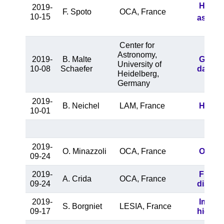
How Ga
2019-
F. Spoto
OCA, France
10-15
astrom
Center for
Astronomy,
2019-
B. Malte
Good a
University of
10-08
Schaefer
data
Heidelberg,
Germany
2019-
B. Neichel
LAM, France
HARMON
10-01
2019-
O. Minazzoli
OCA, France
Open L
09-24
2019-
From s
A. Crida
OCA, France
09-24
discove
2019-
Improv
S. Borgniet
LESIA, France
09-17
high-r