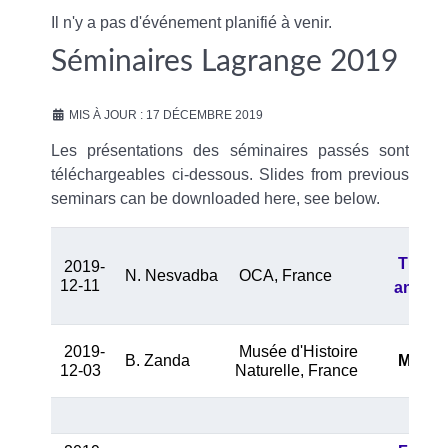
Il n'y a pas d'événement planifié à venir.
Séminaires Lagrange 2019
MIS À JOUR : 17 DÉCEMBRE 2019
Les présentations des séminaires passés sont
téléchargeables ci-dessous. Slides from previous
seminars can be downloaded here, see below.
The po
2019-
N. Nesvadba
OCA, France
12-11
and ho
2019-
Musée d'Histoire
B. Zanda
Meteori
12-03
Naturelle, France