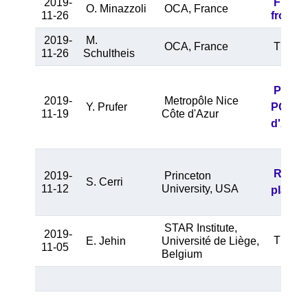
2019-
First 
O. Minazzoli
OCA, France
11-26
from s
2019-
M.
OCA, France
The nuc
11-26
Schultheis
Présen
2019-
Metropôle Nice
Y. Prufer
PCAET 2
11-19
Côte d'Azur
d'Azur
Reconn
2019-
Princeton
S. Cerri
11-12
University, USA
plasma
STAR Institute,
2019-
TRAPPI
E. Jehin
Université de Liège,
11-05
Belgium