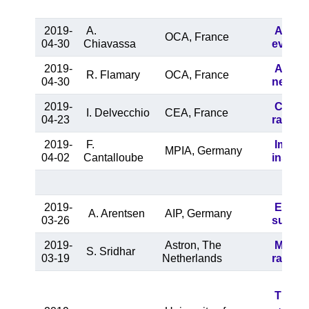
2019-
A.
A “med
OCA, France
04-30
Chiavassa
evolve
2019-
Astron
R. Flamary
OCA, France
04-30
neural
2019-
Clues 
I. Delvecchio
CEA, France
04-23
radio 
2019-
F.
Imagin
MPIA, Germany
04-02
Cantalloube
instrum
2019-
Explor
A. Arentsen
AIP, Germany
03-26
survey
2019-
Astron, The
Magnet
S. Sridhar
03-19
Netherlands
radio 
The ci