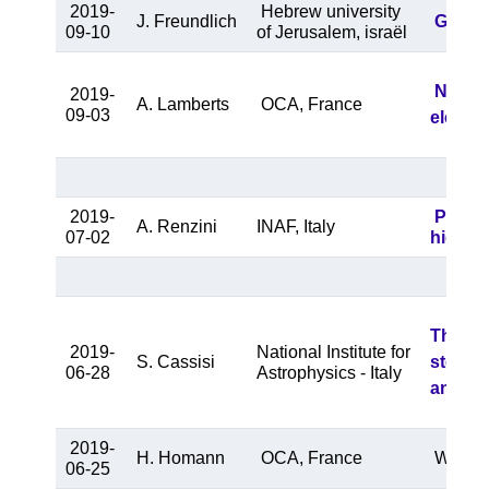
2019-
Hebrew university
J. Freundlich
Galaxy
09-10
of Jerusalem, israël
Now wi
2019-
A. Lamberts
OCA, France
09-03
electr
2019-
Perspe
A. Renzini
INAF, Italy
07-02
high re
The old
2019-
National Institute for
S. Cassisi
stella
06-28
Astrophysics - Italy
and its
2019-
H. Homann
OCA, France
Why usi
06-25