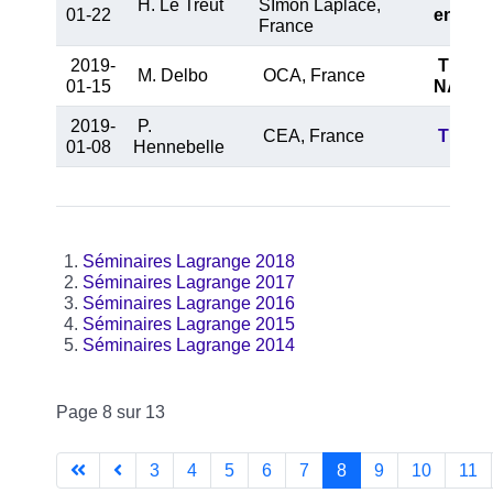
H. Le Treut
SImon Laplace,
01-22
enjeux
France
2019-
T
he pr
M. Delbo
OCA, France
01-15
NASA’s
2019-
P.
CEA, France
The fo
01-08
Hennebelle
Séminaires Lagrange 2018
Séminaires Lagrange 2017
Séminaires Lagrange 2016
Séminaires Lagrange 2015
Séminaires Lagrange 2014
Page 8 sur 13
3
4
5
6
7
8
9
10
11