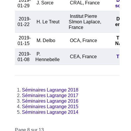
2019-
Do we
J. Sorce
CRAL, France
01-29
soluti
Institut Pierre
2019-
De l'al
H. Le Treut
SImon Laplace,
01-22
enjeux
France
2019-
T
he pr
M. Delbo
OCA, France
01-15
NASA’s
2019-
P.
CEA, France
The fo
01-08
Hennebelle
Séminaires Lagrange 2018
Séminaires Lagrange 2017
Séminaires Lagrange 2016
Séminaires Lagrange 2015
Séminaires Lagrange 2014
Page 8 sur 13