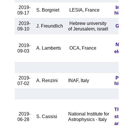
2019-
Improv
S. Borgniet
LESIA, France
09-17
high-r
2019-
Hebrew university
J. Freundlich
Galaxy
09-10
of Jerusalem, israël
Now wi
2019-
A. Lamberts
OCA, France
09-03
electr
2019-
Perspe
A. Renzini
INAF, Italy
07-02
high re
The old
2019-
National Institute for
S. Cassisi
stella
06-28
Astrophysics - Italy
and its