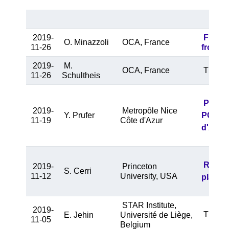
2019-
First 
O. Minazzoli
OCA, France
11-26
from s
2019-
M.
OCA, France
The nuc
11-26
Schultheis
Présen
2019-
Metropôle Nice
Y. Prufer
PCAET 2
11-19
Côte d'Azur
d'Azur
Reconn
2019-
Princeton
S. Cerri
11-12
University, USA
plasma
STAR Institute,
2019-
TRAPPI
E. Jehin
Université de Liège,
11-05
Belgium