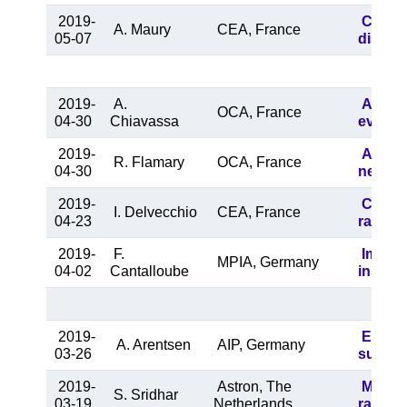
2019-
Charac
A. Maury
CEA, France
05-07
disks:
2019-
A.
A “med
OCA, France
04-30
Chiavassa
evolve
2019-
Astron
R. Flamary
OCA, France
04-30
neural
2019-
Clues 
I. Delvecchio
CEA, France
04-23
radio 
2019-
F.
Imagin
MPIA, Germany
04-02
Cantalloube
instrum
2019-
Explor
A. Arentsen
AIP, Germany
03-26
survey
2019-
Astron, The
Magnet
S. Sridhar
03-19
Netherlands
radio 