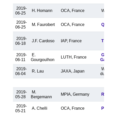
2019-
H. Homann
OCA, France
Why usi
06-25
2019-
M. Faurobert
OCA, France
Quiet 
06-25
2019-
J.F. Cardoso
IAP, France
The in
06-18
2019-
E.
Gravit
LUTH, France
06-11
Gourgoulhon
Galacti
2019-
WR Dus
R. Lau
JAXA, Japan
06-04
dust in
2019-
M.
MPIA, Germany
Readin
05-28
Bergemann
2019-
A. Chelli
OCA, France
Pseudo
05-21