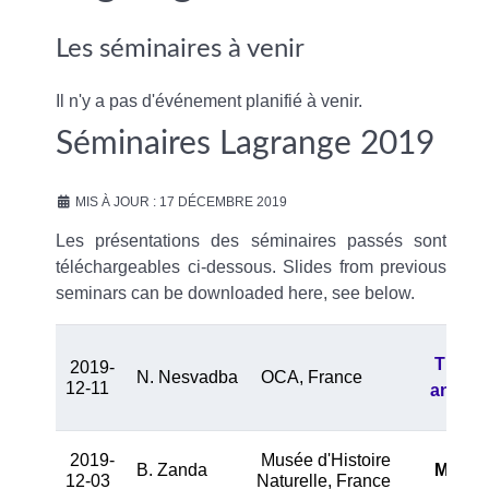
Les séminaires à venir
Il n'y a pas d'événement planifié à venir.
Séminaires Lagrange 2019
MIS À JOUR : 17 DÉCEMBRE 2019
Les présentations des séminaires passés sont
téléchargeables ci-dessous. Slides from previous
seminars can be downloaded here, see below.
The po
2019-
N. Nesvadba
OCA, France
12-11
and ho
2019-
Musée d'Histoire
B. Zanda
Meteori
12-03
Naturelle, France