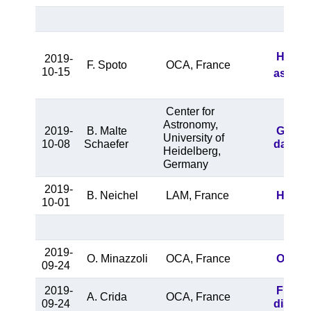
How Ga
2019-
F. Spoto
OCA, France
10-15
astrom
Center for
Astronomy,
2019-
B. Malte
Good a
University of
10-08
Schaefer
data
Heidelberg,
Germany
2019-
B. Neichel
LAM, France
HARMON
10-01
2019-
O. Minazzoli
OCA, France
Open L
09-24
2019-
From s
A. Crida
OCA, France
09-24
discove