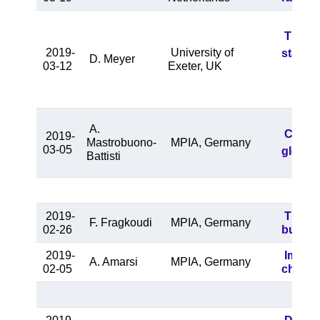
The ci
2019-
University of
stars
D. Meyer
03-12
Exeter, UK
A.
Close 
2019-
Mastrobuono-
MPIA, Germany
03-05
globula
Battisti
2019-
The Ba
F. Fragkoudi
MPIA, Germany
02-26
bulge 
2019-
Improv
A. Amarsi
MPIA, Germany
02-05
chemic