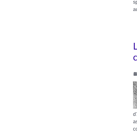
s
a
L
d
a
c