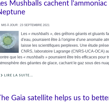
Les Mushballs cachent l'ammoniac
Neptune
MIS À JOUR : 23 SEPTEMBRE 2021
Les
« mushballs »
, des grêlons géants et gluants 
d'eau, pourraient être à l'origine d'une anomalie 
laisse les scientifiques perplexes. Une étude présen
CNRS, laboratoire Lagrange (CNRS-UCA-OCA) a
ontre que les
« mushballs »
pourraient être très efficaces pour
'atmosphère des géantes de glace, cachant le gaz sous des nu
LIRE LA SUITE...
The Gaia satellite helps us to bett