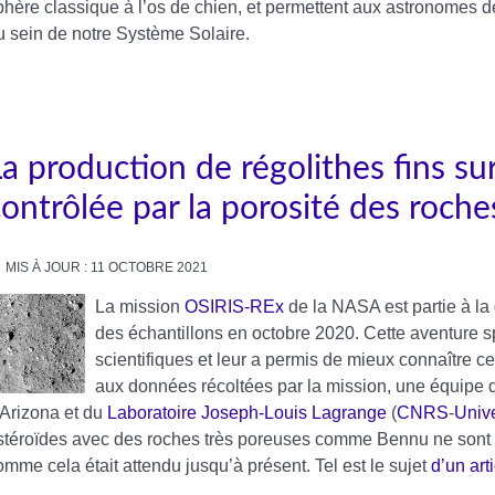
phère classique à l’os de chien, et permettent aux astronomes d
u sein de notre Système Solaire.
a production de régolithes fins sur
contrôlée par la porosité des roche
MIS À JOUR : 11 OCTOBRE 2021
La mission
OSIRIS-REx
de la NASA est partie à la
des échantillons en octobre 2020. Cette aventure spa
scientifiques et leur a permis de mieux connaître ce
aux données récoltées par la mission, une équipe d
'Arizona et du
Laboratoire Joseph-Louis Lagrange
(
CNRS
-
Unive
stéroïdes avec des roches très poreuses comme Bennu ne sont pas
omme cela était attendu jusqu’à présent. Tel est le sujet
d’un art