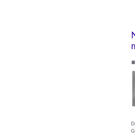
N
D
G