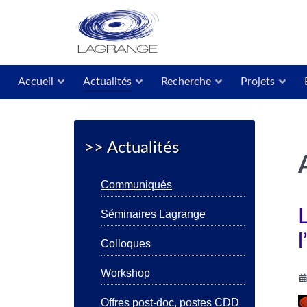
Accueil
Actualités
Recherche
Projets
>> Actualités
Communiqués
Séminaires Lagrange
Colloques
Workshop
Offres post-doc, postes CDD