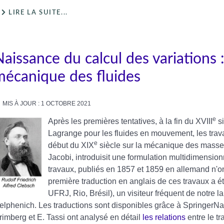
LIRE LA SUITE...
aissance du calcul des variations 
mécanique des fluides
MIS À JOUR : 1 OCTOBRE 2021
e
Après les premières tentatives, à la fin du XVIII
si
Lagrange pour les fluides en mouvement, les trav
e
début du XIX
siècle sur la mécanique des masse
Jacobi, introduisit une formulation multidimensio
travaux, publiés en 1857 et 1859 en allemand n'on
première traduction en anglais de ces travaux a é
UFRJ, Rio, Brésil), un visiteur fréquent de notre l
elphenich. Les traductions sont disponibles grâce à SpringerNa
rimberg et E. Tassi ont analysé en détail
les relations
entre le t